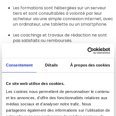
Les formations sont hébergées sur un serveur
tiers et sont consultables à volonté par leur
acheteur via une simple connexion internet, avec
un ordinateur, une tablette ou un smartphone.
Les coachings et travaux de rédaction ne sont
pas satisfaits ou remboursés.
Article 4 – Responsabilité
L’utilisation du site Boostermlm.com requiert que vous
Consentement
Détails
À propos des cookies
disposiez des compétences, des matériels et des
logiciels requis. Vous reconnaissez que les
caractéristiques et les contraintes d’Internet ne
Ce site web utilise des cookies.
permettent pas de garantir la sécurité, la disponibilité
et l’intégrité des transmissions de données sur
Les cookies nous permettent de personnaliser le contenu
Internet.
et les annonces, d'offrir des fonctionnalités relatives aux
médias sociaux et d'analyser notre trafic. Nous
Boostermlm.com n’encourt aucune responsabilité :
partageons également des informations sur l'utilisation de