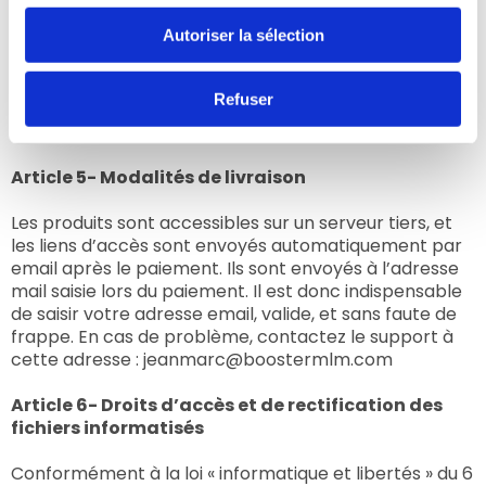
impossibilité d’accès, ou de mauvaises conditions
Autoriser la sélection
d’utilisation du site imputables à un équipement non
adapté, à des dysfonctionnements internes au
fournisseur d’accès de l’utilisateur, à l’encombrement
Refuser
du réseau Internet, et pour toutes autres raisons
extérieures à Boostermlm.com.
Article 5- Modalités de livraison
Les produits sont accessibles sur un serveur tiers, et
les liens d’accès sont envoyés automatiquement par
email après le paiement. Ils sont envoyés à l’adresse
mail saisie lors du paiement. Il est donc indispensable
de saisir votre adresse email, valide, et sans faute de
frappe. En cas de problème, contactez le support à
cette adresse : jeanmarc@boostermlm.com
Article 6- Droits d’accès et de rectification des
fichiers informatisés
Conformément à la loi « informatique et libertés » du 6