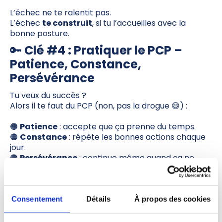
L’échec ne te ralentit pas.
L’échec
te construit
, si tu l’accueilles avec la
bonne posture.
🔑
Clé #4 : Pratiquer le PCP –
Patience, Constance,
Persévérance
Tu veux du succès ?
Alors il te faut du PCP (non, pas la drogue 😄) :
🟠
Patience
: accepte que ça prenne du temps.
🟠
Constance
: répète les bonnes actions chaque
jour.
🟠
Persévérance
: continue même quand ça ne
marche pas (encore).
Tu connaîtras des hauts, des bas, des plateaux.
Mais si tu continues, il se passe des choses. Des
Consentement
Détails
À propos des cookies
déclics. Des percées.
Des moments où tout se débloque.