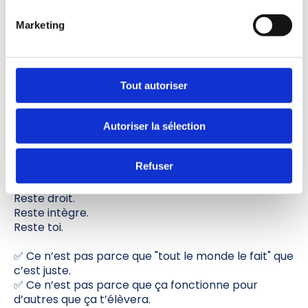
Et il a raison.
Ce que tu bâtis, tu ne le construis jamais seul.
Marketing
Sois fier. Mais reste ancré. L’ego est un très mauvais
conseiller.
🔑
Clé #6 : Rester fidèle à ses
valeurs
Tout autoriser
À un moment, tu seras tenté.
On te proposera un raccourci, une astuce, une
Autoriser la sélection
méthode qui "marche vite" mais qui
ne résonne pas
avec tes valeurs
.
Refuser
C’est là que tu dois être fort.
Reste droit.
Reste intègre.
Reste toi.
✅ Ce n’est pas parce que "tout le monde le fait" que
c’est juste.
✅ Ce n’est pas parce que ça fonctionne pour
d’autres que ça t’élèvera.