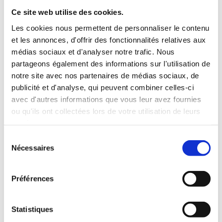
Ce site web utilise des cookies.
J’ai eu des plateaux. Des phases où rien ne
Les cookies nous permettent de personnaliser le contenu
bougeait.
Mais je savais que c’était
juste une étape du
et les annonces, d'offrir des fonctionnalités relatives aux
processus
.
médias sociaux et d'analyser notre trafic. Nous
partageons également des informations sur l'utilisation de
🔑
Clé #5 : Rester humble malgré
notre site avec nos partenaires de médias sociaux, de
le succès
publicité et d'analyse, qui peuvent combiner celles-ci
C’est une clé… souvent oubliée.
avec d'autres informations que vous leur avez fournies
Mais plus tu réussis, plus tu dois
garder la tête
ou qu'ils ont collectées lors de votre utilisation de leurs
froide
.
services.
Sélection
Tu n’es pas devenu quelqu’un de supérieur parce
Nécessaires
que ton chiffre a augmenté.
du
Tu es juste
quelqu’un d’ordinaire qui utilise son
consentement
plein potentiel
. Et tu inspires d’autres à faire pareil.
Préférences
💬 Sebastian Vettel, pilote de F1, disait :
« Sans mon équipe, je ne suis rien. »
Statistiques