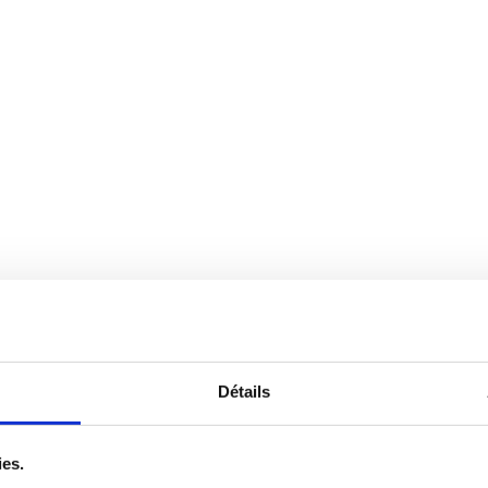
L
LIENS
Détails
Accueil
ies.
que de confidentialité
Articles